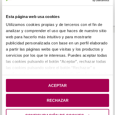
meses una campaña en sus oficinas de Navarra con el fin de
recaudar fondos para la compra de alimentos. La labor de
provisión de alimentos a aquellos que más lo necesitan que
Esta página web usa cookies
viene desarrollando la […]
Utilizamos cookies propias y de terceros con el fin de
analizar y comprender el uso que haces de nuestro sitio
web para hacerlo más intuitivo y para mostrarte
NOTAS DE PRENSA
publicidad personalizada con base en un perfil elaborado
a partir las páginas webs que visitas y los productos y
EL GOBIERNO DE NAVARRA Y CAJA LABORAL
servicios por los que te interesas. Puedes aceptar todas
FIRMAN UN ACUERDO DE COLABORACIÓN PARA
las cookies pulsando el botón “Aceptar”, rechazar todas
ABRIR LÍNEAS DE CRÉDITO PARA LA
las cookies pulsando sobre el botón “Rechazar” o
ADQUISICIÓN, PROMOCIÓN Y REHABILITACIÓN DE
configurarlas su uso pulsando el botón “Configuración de
VIVIENDAS PROTEGIDAS
cookies”. Si deseas más información pulsa en
Política
14 years
0
ACEPTAR
de Cookies
.
El consejero de Fomento y Vivienda D. Anai Astiz Medrano
presentó el nuevo convenio. El titular de Vivienda del
RECHAZAR
Gobierno de Navarra reconoció la “falta de financiación”
como un problema real en este sector y la necesidad de
establecer un nuevo “acuerdo más acorde con la situación