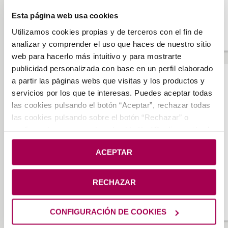
profesionales o personales, hayan supuesto una proyección
y repercusión notables de la imagen de Euskadi en el
Esta página web usa cookies
exterior. Componentes del jurado Los Ex-Lehendakaris,
Utilizamos cookies propias y de terceros con el fin de
Directores de los medios de Comunicación […]
analizar y comprender el uso que haces de nuestro sitio
web para hacerlo más intuitivo y para mostrarte
publicidad personalizada con base en un perfil elaborado
a partir las páginas webs que visitas y los productos y
PREMIOS
servicios por los que te interesas. Puedes aceptar todas
PREMIO HUMANIDADES Y CIENCIAS SOCIALES –
las cookies pulsando el botón “Aceptar”, rechazar todas
EDICIÓN: 1999
las cookies pulsando sobre el botón “Rechazar” o
configurarlas su uso pulsando el botón “Configuración de
28 years
0
cookies”. Si deseas más información pulsa en
Política
Eusko Ikaskuntza – Sociedad de Estudios Vascos y Caja
ACEPTAR
de Cookies
.
Laboral tienen establecido un premio que pretende distinguir
anualmente a la personalidad en activo, que posea el
curriculum más destacado de Euskal Herria, en el área de las
RECHAZAR
Humanidades, la Cultura, las Artes y las Ciencias Sociales,
entendidas en el sentido más amplio. La obra global […]
CONFIGURACIÓN DE COOKIES