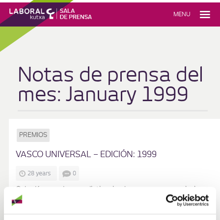
MENU
Notas de prensa del
mes:
January 1999
PREMIOS
VASCO UNIVERSAL – EDICIÓN: 1999
28 years
0
Galardón creado para distinguir a las personas, asociaciones,
agrupaciones, organismos, etc., que en el desarrollo de sus
diversas actividades y a lo largo de sus trayectorias